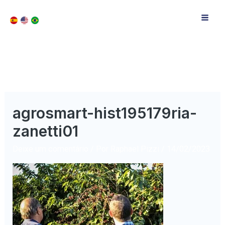
agrosmart-hist195179ria-
zanetti01
Deixe um comentário
/ Por
Raphael Pizzi
/
14/02/2023