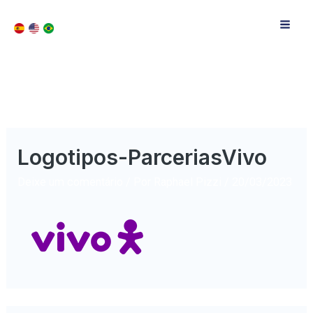
Logotipos-ParceriasVivo
Deixe um comentário
/ Por
Raphael Pizzi
/
20/03/2023