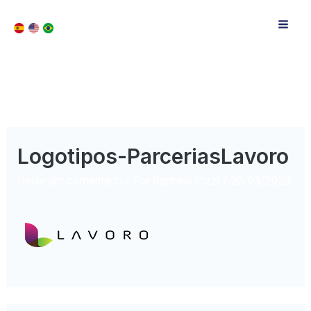
Logotipos-ParceriasLavoro
Deixe um comentário
/ Por
Raphael Pizzi
/
20/03/2023