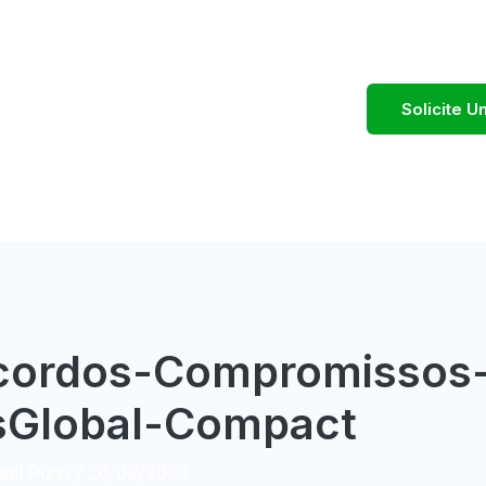
Solicite 
cordos-Compromissos
esGlobal-Compact
el Pizzi
/
20/03/2023