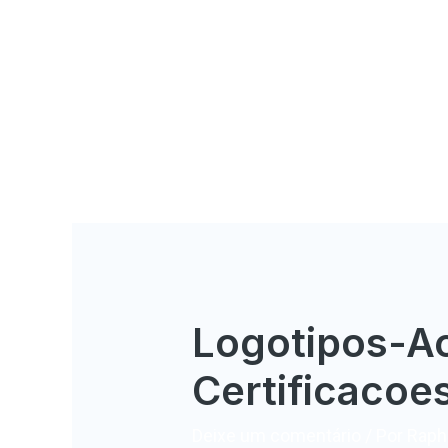
Logotipos-A
Certificaco
Deixe um comentário
/ Por
Rapha