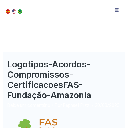
Logotipos-Acordos-
Compromissos-
CertificacoesFAS-
Fundação-Amazonia
Deixe um comentário
/ Por
Raphael Pizzi
/
20/03/2023