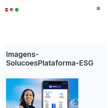
Imagens-
SolucoesPlataforma-ESG
Deixe um comentário
/ Por
Raphael Pizzi
/
15/02/2023