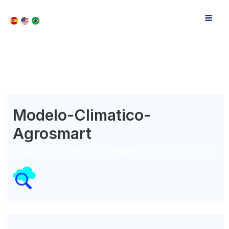
Modelo-Climatico-
Agrosmart
Deixe um comentário
/ Por
Raphael Pizzi
/
27/11/2023