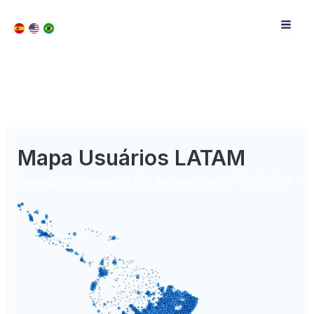
Mapa Usuários LATAM
Deixe um comentário
/ Por
Raphael Pizzi
/
19/03/2024