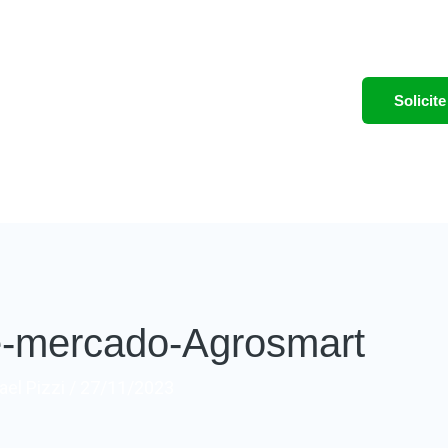
Solici
de-mercado-Agrosmart
el Pizzi
/
27/11/2023