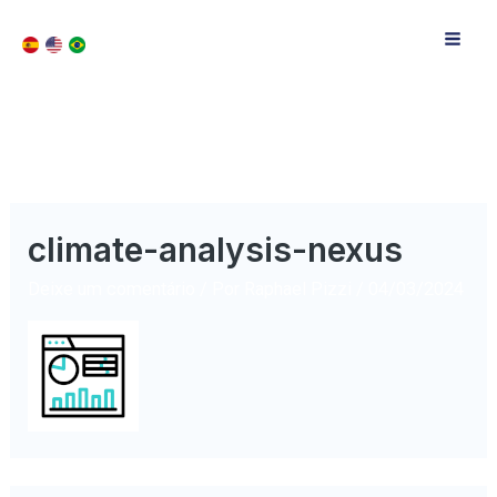
climate-analysis-nexus
Deixe um comentário
/ Por
Raphael Pizzi
/
04/03/2024