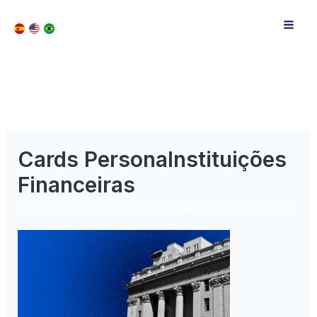
Cards PersonaInstituições
Financeiras
Deixe um comentário
/ Por
Raphael Pizzi
/
29/02/2024