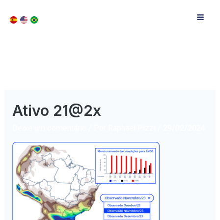
Ativo 21@2x
Deixe um comentário
/ Por
Raphael Pizzi
/
29/02/2024