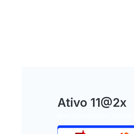
Ativo 11@2x
Deixe um comentário
/ Por
Rapha