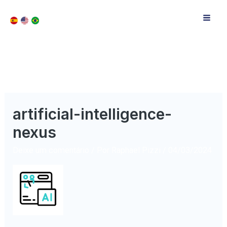
artificial-intelligence-
nexus
Deixe um comentário
/ Por
Raphael Pizzi
/
04/03/2024