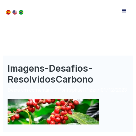
Imagens-Desafios-
ResolvidosCarbono
Deixe um comentário
/ Por
Raphael Pizzi
/
01/12/2023