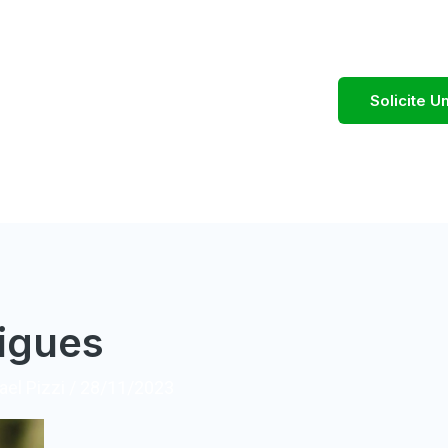
Solicite 
igues
el Pizzi
/
28/11/2023