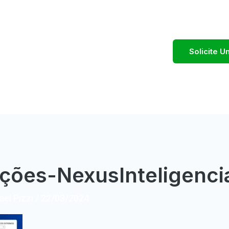
Solicite 
ções-NexusInteligenci
el Pizzi
/
22/03/2024