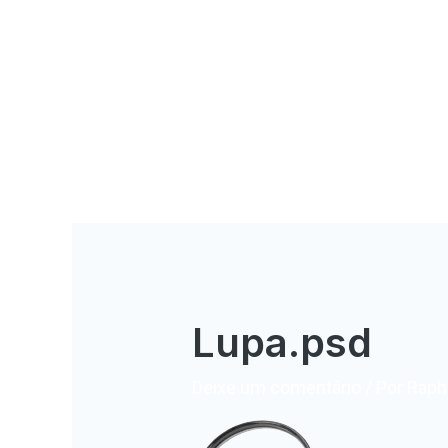
Lupa.psd
Deixe um comentário
/ Por
Rapha