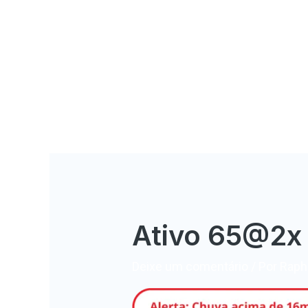
Ativo 65@2x
Deixe um comentário
/ Por
Rapha