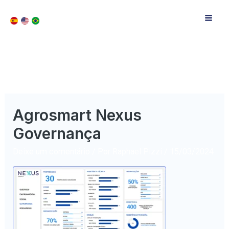
Agrosmart Nexus
Governança
Deixe um comentário
/ Por
Raphael Pizzi
/
15/03/2024