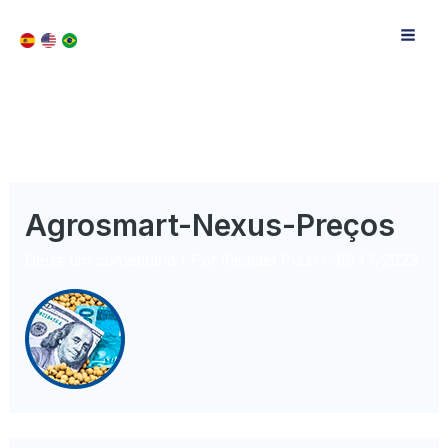
Agrosmart-Nexus-Preços
Deixe um comentário
/ Por
Raphael Pizzi
/
30/11/2023