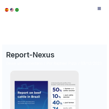
Report-Nexus
Deixe um comentário
/ Por
Raphael Pizzi
/
03/12/2023