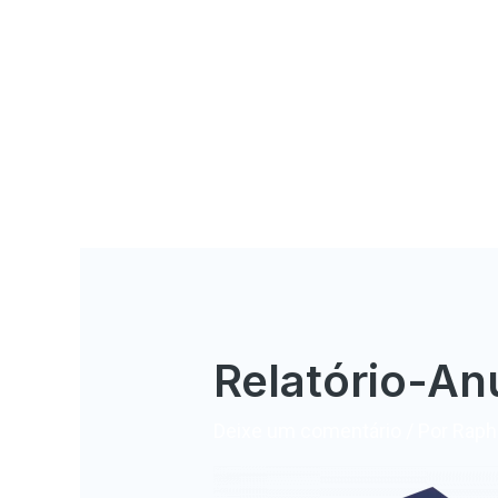
Relatório-A
Deixe um comentário
/ Por
Rapha