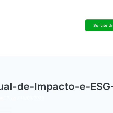
Solicite 
nual-de-Impacto-e-ES
el Pizzi
/
16/03/2023