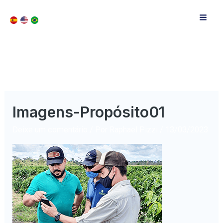
Imagens-Propósito01
Deixe um comentário
/ Por
Raphael Pizzi
/
13/03/2023