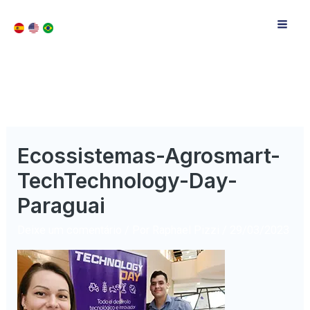
Ecossistemas-Agrosmart-
TechTechnology-Day-
Paraguai
Deixe um comentário
/ Por
Raphael Pizzi
/
29/03/2023