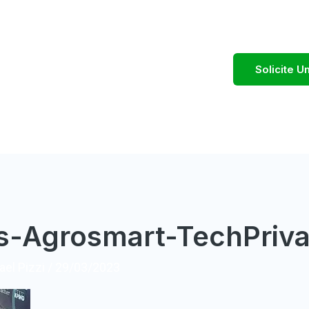
Solicite 
s-Agrosmart-TechPriva
el Pizzi
/
29/03/2023