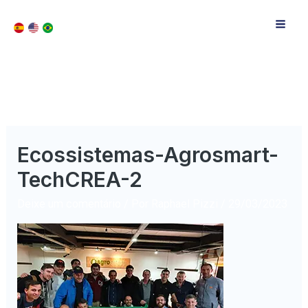
Ecossistemas-Agrosmart-
TechCREA-2
Deixe um comentário
/ Por
Raphael Pizzi
/
29/03/2023