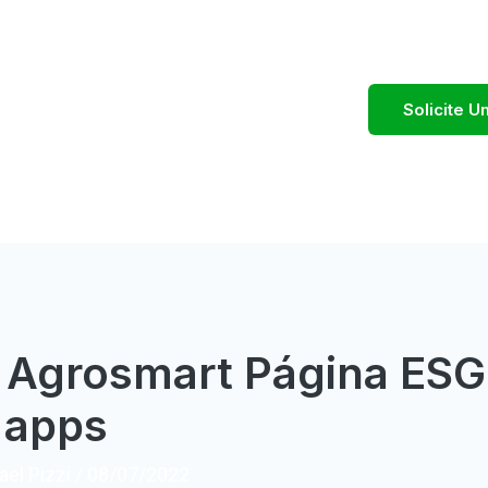
Solicite 
e Agrosmart Página ES
 apps
el Pizzi
/
08/07/2022