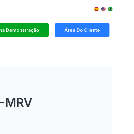
Uma Demonstração
Área Do Cliente
G-MRV