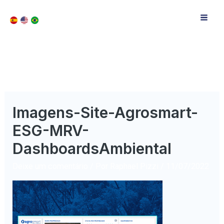
Imagens-Site-Agrosmart-
ESG-MRV-
DashboardsAmbiental
Deixe um comentário
/ Por
Raphael Pizzi
/
11/07/2022