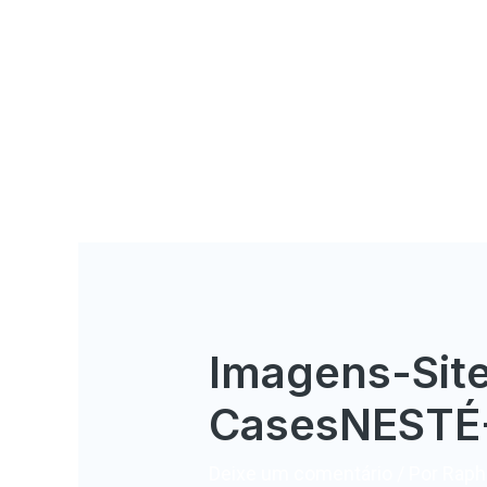
Imagens-Sit
CasesNESTÉ
Deixe um comentário
/ Por
Rapha