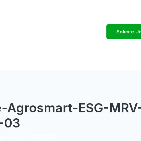
Solicite 
e-Agrosmart-ESG-MRV
-03
el Pizzi
/
11/07/2022