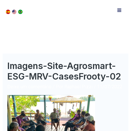
Imagens-Site-Agrosmart-
ESG-MRV-CasesFrooty-02
Deixe um comentário
/ Por
Raphael Pizzi
/
11/07/2022