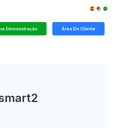
Uma Demonstração
Área Do Cliente
osmart2