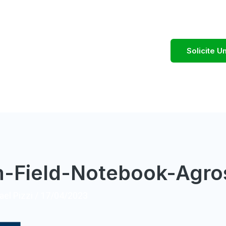
Solicite 
m-Field-Notebook-Agr
el Pizzi
/
17/04/2023