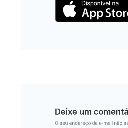
←
Mídia anterior
Deixe um comentá
O seu endereço de e-mail não se