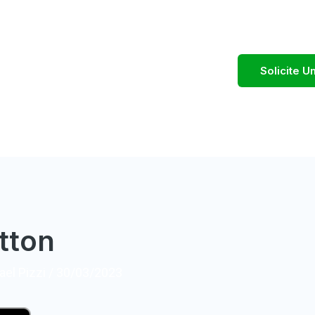
Solicite 
tton
el Pizzi
/
30/03/2023