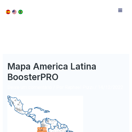
Mapa America Latina
BoosterPRO
Deixe um comentário
/ Por
Raphael Pizzi
/
14/12/2022