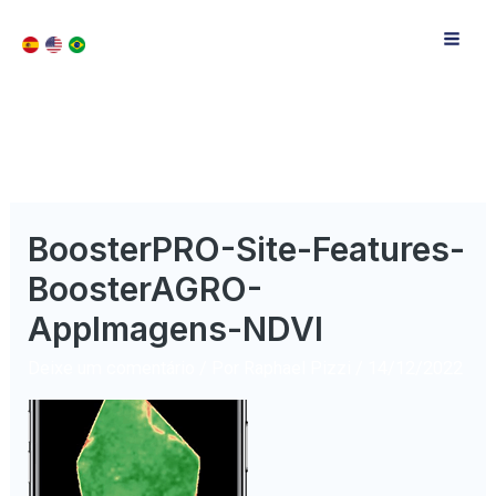
BoosterPRO-Site-Features-
BoosterAGRO-
AppImagens-NDVI
Deixe um comentário
/ Por
Raphael Pizzi
/
14/12/2022