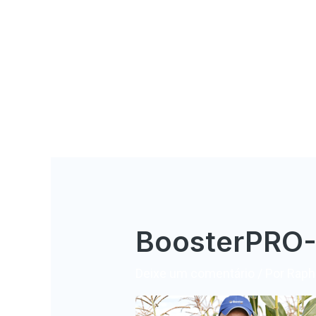
BoosterPRO-
Deixe um comentário
/ Por
Rapha