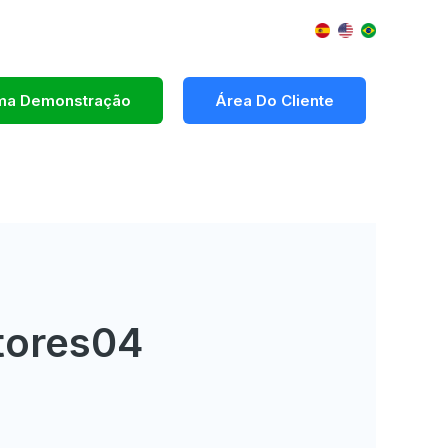
Uma Demonstração
Área Do Cliente
tores04