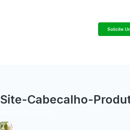
Solicite 
Site-Cabecalho-Produ
el Pizzi
/
13/12/2022