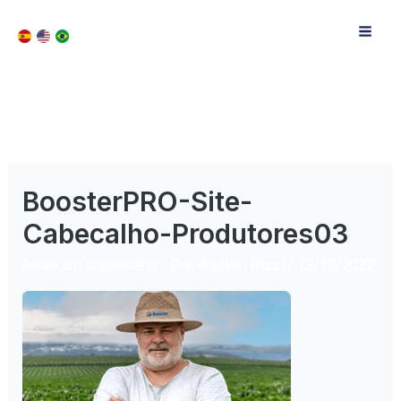
BoosterPRO-Site-
Cabecalho-Produtores03
Deixe um comentário
/ Por
Raphael Pizzi
/
13/12/2022