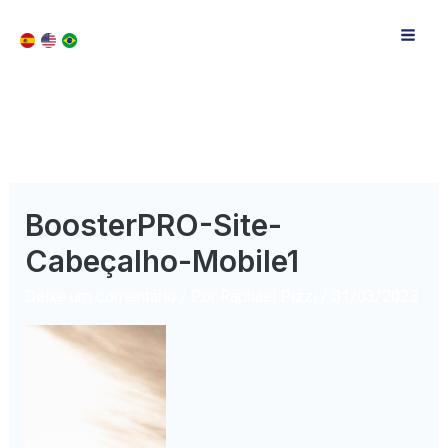
BoosterPRO-Site-
Cabeçalho-Mobile1
Deixe um comentário
/ Por
Raphael Pizzi
/
31/03/2023