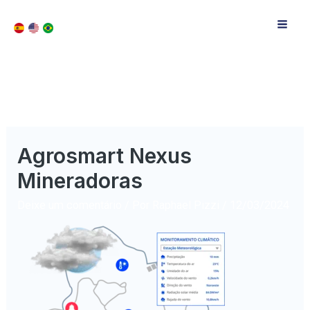
Agrosmart Nexus
Mineradoras
Deixe um comentário
/ Por
Raphael Pizzi
/
12/03/2024