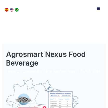
Agrosmart Nexus Food
Beverage
Deixe um comentário
/ Por
Raphael Pizzi
/
05/03/2024