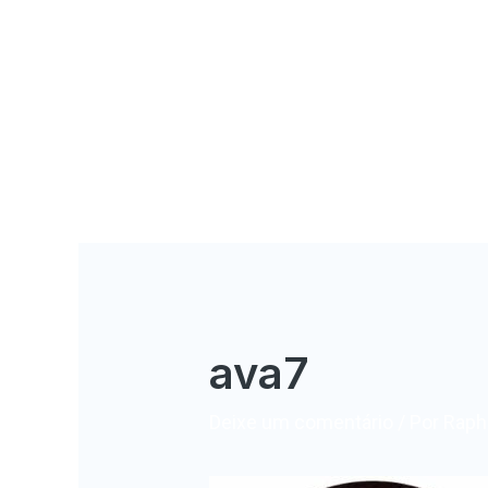
ava7
Deixe um comentário
/ Por
Rapha