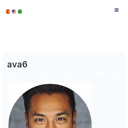
ava6
Deixe um comentário
/ Por
Raphael Pizzi
/
18/01/2024