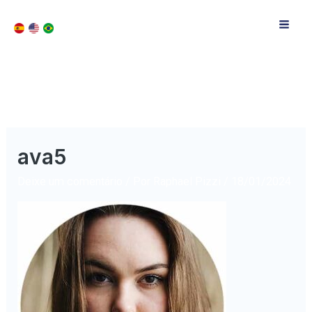
ava5
Deixe um comentário
/ Por
Raphael Pizzi
/
18/01/2024