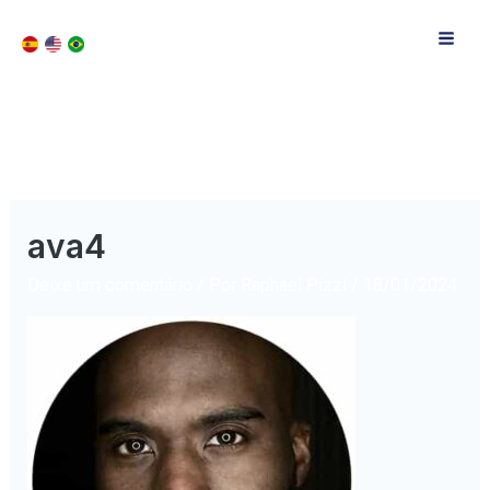
ava4
Deixe um comentário
/ Por
Raphael Pizzi
/
18/01/2024